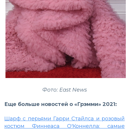
Фото: East News
Еще больше новостей о «Грэмми» 2021:
Шарф с перьями Гарри Стайлса и розовый
костюм Финнеаса О'Коннелла: самые