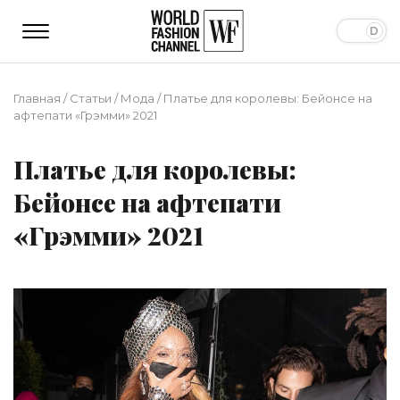
Главная
/
Статьи
/
Мода
/
Платье для королевы: Бейонсе на
афтепати «Грэмми» 2021
Платье для королевы:
Бейонсе на афтепати
«Грэмми» 2021