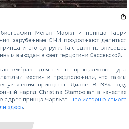
 биографии Меган Маркл и принца Гарри
ения, зарубежные СМИ продолжают делиться
ринца и его супруги. Так, один из эпизодов
ным выходам в свет герцогини Сассекской.
еган выбрала для своего прощального тура.
латьями мести» и предположили, что таким
нь уважения принцессе Диане. В 1994 году
нный наряд Christina Stambolian в качестве
в адрес принца Чарльза.
Про историю самого
ли здесь
.