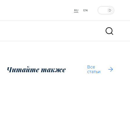
RU
EN
Все
Читайте также
статьи