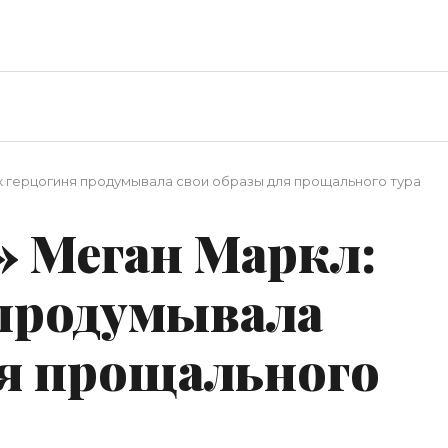
ак герцогиня продумывала свои образы для прощального тура
» Меган Маркл:
 продумывала
ля прощального