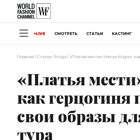
LIVE
СМОТРЕТЬ
СТАТЬИ
КАСТИНГ
Главная
/
Статьи
/
Мода
/
«Платья мести» Меган Маркл: к
«Платья мести
как герцогиня
свои образы д
тура