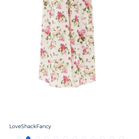
LoveShackFancy
Maj