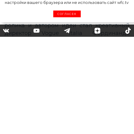
настройки вашего браузера или не использовать сайт wfc.tv
СОГЛАСЕН
Костюмы, рубашки поло и
жокейские сапоги в новой
кампании Prada весна-лето
2020
Итальянский модный дом Prada
представил новую рекламную кампанию
коллекции весна-лето 2020. Режиссером
ролика и автором идеи стал креативный
директор Vogue Italia Фердинандо
Вердери, который входит в список 500