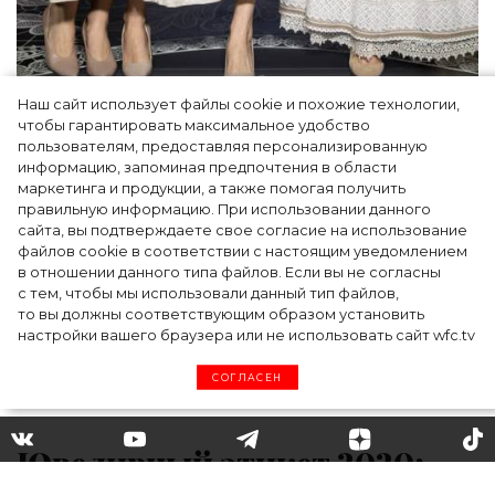
Наш сайт использует файлы cookie и похожие технологии,
Как Ульяновск стал столицей российской
чтобы гарантировать максимальное удобство
моды на два дня — Подиум, байеры и 100
пользователям, предоставляя персонализированную
информацию, запоминая предпочтения в области
млн рублей договорённостей: что
маркетинга и продукции, а также помогая получить
случилось на форуме в Ульяновске
правильную информацию. При использовании данного
сайта, вы подтверждаете свое согласие на использование
файлов cookie в соответствии с настоящим уведомлением
в отношении данного типа файлов. Если вы не согласны
с тем, чтобы мы использовали данный тип файлов,
то вы должны соответствующим образом установить
настройки вашего браузера или не использовать сайт wfc.tv
СОГЛАСЕН
Ювелирный этикет 2020: