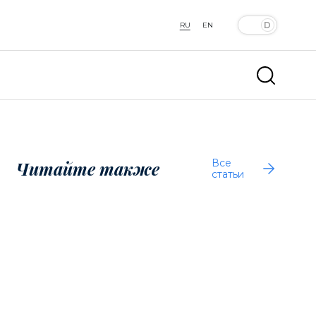
RU
EN
Все
Читайте также
статьи