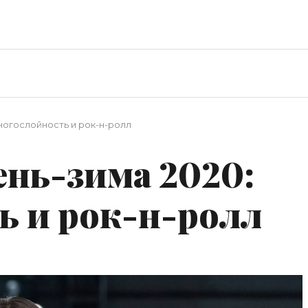
ногослойность и рок-н-ролл
ень-зима 2020:
ь и рок-н-ролл