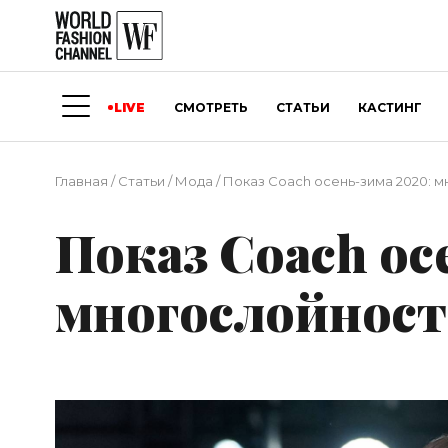
LIVE
СМОТРЕТЬ
СТАТЬИ
КАСТИНГ
Главная
/
Статьи
/
Мода
/
Показ Coach осень-зима 2020: м
Показ Coach ос
многослойност