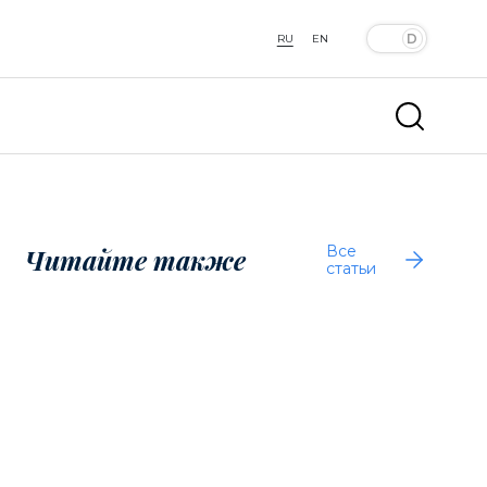
RU
EN
Все
Читайте также
статьи