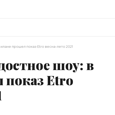
лане прошел показ Etro весна-лето 2021
достное шоу: в
 показ Etro
1