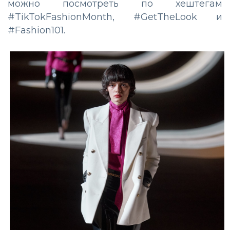
можно посмотреть по хештегам
#TikTokFashionMonth, #GetTheLook и
#Fashion101.