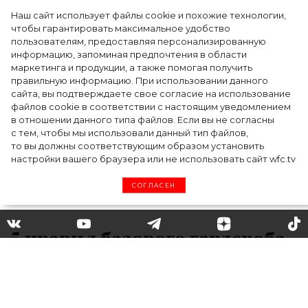
Наш сайт использует файлы cookie и похожие технологии,
Как Ульяновск стал столицей российской
чтобы гарантировать максимальное удобство
моды на два дня — Подиум, байеры и 100
пользователям, предоставляя персонализированную
информацию, запоминая предпочтения в области
млн рублей договорённостей: что
маркетинга и продукции, а также помогая получить
случилось на форуме в Ульяновске
правильную информацию. При использовании данного
сайта, вы подтверждаете свое согласие на использование
файлов cookie в соответствии с настоящим уведомлением
в отношении данного типа файлов. Если вы не согласны
с тем, чтобы мы использовали данный тип файлов,
то вы должны соответствующим образом установить
настройки вашего браузера или не использовать сайт wfc.tv
СОГЛАСЕН
5 правил базового гардероба,
которые давно не работают