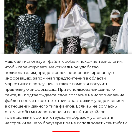
Наш сайт использует файлы cookie и похожие технологии,
Показы для души: как Алтай стал новой
чтобы гарантировать максимальное удобство
точкой на карте российской моды — Там,
пользователям, предоставляя персонализированную
информацию, запоминая предпочтения в области
где вдохновение само находит
маркетинга и продукции, а также помогая получить
дизайнера
правильную информацию. При использовании данного
сайта, вы подтверждаете свое согласие на использование
файлов cookie в соответствии с настоящим уведомлением
в отношении данного типа файлов. Если вы не согласны
с тем, чтобы мы использовали данный тип файлов,
то вы должны соответствующим образом установить
настройки вашего браузера или не использовать сайт wfc.tv