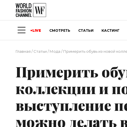
LIVE
СМОТРЕТЬ
СТАТЬИ
КАСТИНГ
Главная
/
Статьи
/
Мода
/
Примерить обувь из новой колле
Примерить обу
коллекции и п
выступление пе
можно делать в