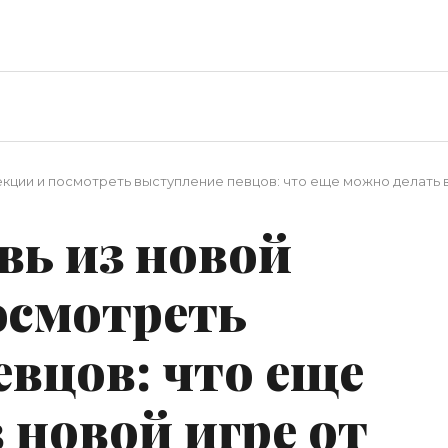
кции и посмотреть выступление певцов: что еще можно делать в н
вь из новой
осмотреть
вцов: что еще
 новой игре от