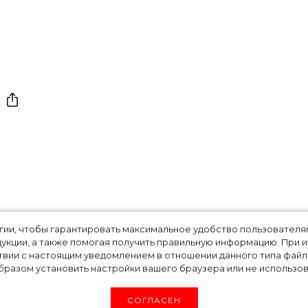
чные платья и
огии, чтобы гарантировать максимальное удобство пользовате
укции, а также помогая получить правильную информацию. При 
твии с настоящим уведомлением в отношении данного типа файло
нты в показе Dio
разом установить настройки вашего браузера или не использова
СОГЛАСЕН