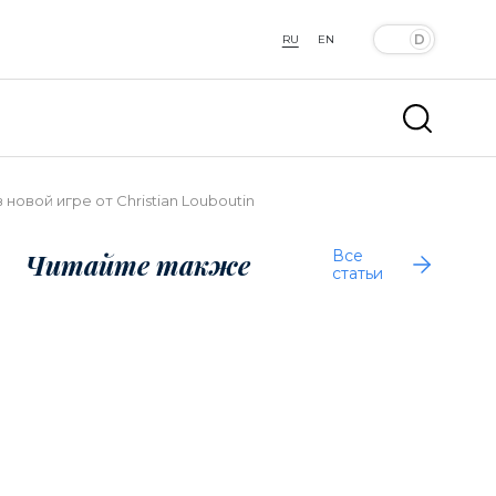
RU
EN
овой игре от Christian Louboutin
Все
Читайте также
статьи