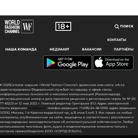
ПОИСК
КОНТАКТЫ
Наш сайт использует файлы cookie и похожие технологии,
НАША КОМАНДА
МЕДИАКИТ
ВАКАНСИИ
ПАРТНЁРЫ
чтобы гарантировать максимальное удобство
пользователям, предоставляя персонализированную
информацию, запоминая предпочтения в области
маркетинга и продукции, а также помогая получить
правильную информацию. При использовании данного
сайта, вы подтверждаете свое согласие на использование
© 2025Сетевое издание «World Fashion Channel» (доменное имя сайта: wfc.tv)
файлов cookie в соответствии с настоящим уведомлением
зарегистрировано Федеральной службой по надзору в сфере связи,
информационных технологий и массовых коммуникаций (Роскомнадзор),
в отношении данного типа файлов. Если вы не согласны
регистрационный номер и дата принятия решения о регистрации: серия Эл № ФС
с тем, чтобы мы использовали данный тип файлов,
77-83223 от 12 мая 2022 г. Главный редактор Григорьев В.О. Адрес электронной
то вы должны соответствующим образом установить
почты редакции:
info@wfc.tv
, телефон редакции: +7(495) 64-48-0000, адрес редакции:
настройки вашего браузера или не использовать сайт wfc.tv
123100, Москва, 1-й Красногвардейский пр., д.15 этаж 5 каб. 3. Все права на любые
материалы, опубликованные на сайте, защищены в соответствии с российским и
международным законодательством об интеллектуальной собственности. Любое
СОГЛАСЕН
использование текстовых, фото, аудио и видеоматериалов возможно только с
согласия правообладателя (ООО «УОРЛД ФЭШН»).