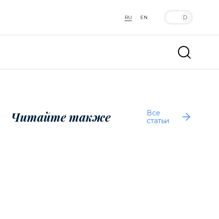
RU
EN
Все
Читайте также
статьи