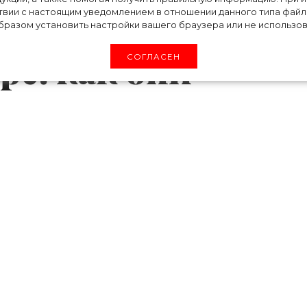
твии с настоящим уведомлением в отношении данного типа файло
 длинные
разом установить настройки вашего браузера или не использова
ре: как они
СОГЛАСЕН
вою новую коллаборацию: на этот раз бре
стонским рэп-исполнителем Томми Кэшем, чт
в мире.