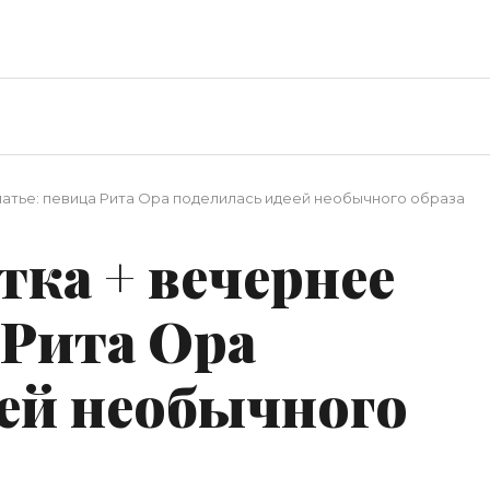
латье: певица Рита Ора поделилась идеей необычного образа
ка + вечернее
 Рита Ора
еей необычного