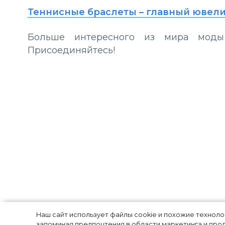
Теннисные браслеты – главный ювели
Больше интересного из мира мо
Присоединяйтесь!
adidas и рэпер
Наш сайт использует файлы cookie и похожие технол
запоминая предпочтения в области маркетинга и прод