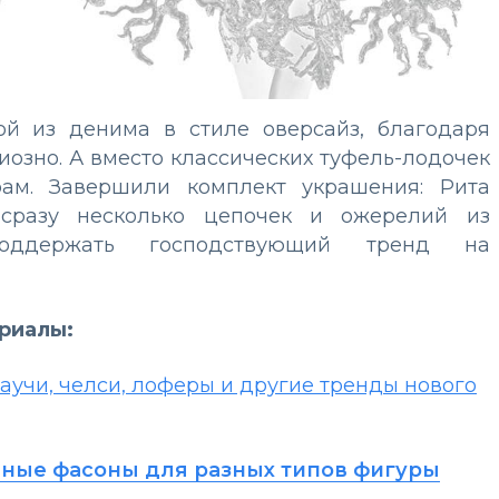
ой из денима в стиле оверсайз, благодаря
иозно. А вместо классических туфель-лодочек
ам. Завершили комплект украшения: Рита
сразу несколько цепочек и ожерелий из
поддержать господствующий тренд на
ериалы:
лаучи, челси, лоферы и другие тренды нового
ачные фасоны для разных типов фигуры