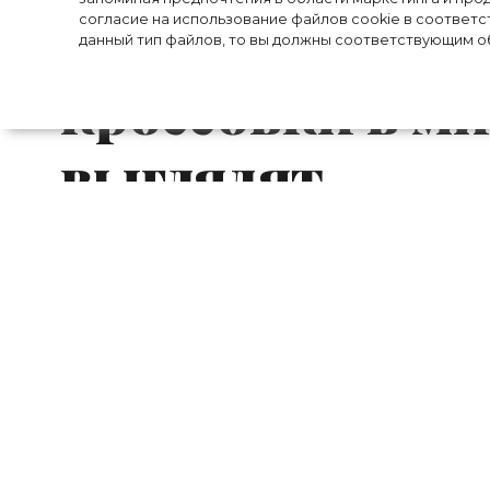
согласие на использование файлов cookie в соответс
создали самые
данный тип файлов, то вы должны соответствующим об
кроссовки в ми
выглядят
Спортивный гигант adidas показал с
объединил свои усилия с 29-летним э
создать самую необычную модель обуви 