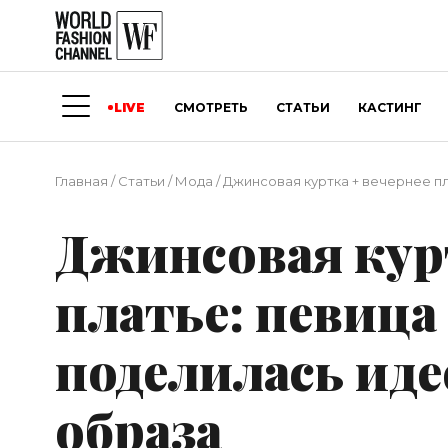
LIVE
СМОТРЕТЬ
СТАТЬИ
КАСТИНГ
Главная
/
Статьи
/
Мода
/
Джинсовая куртка + вечернее п
Джинсовая курт
платье: певица
поделилась ид
образа