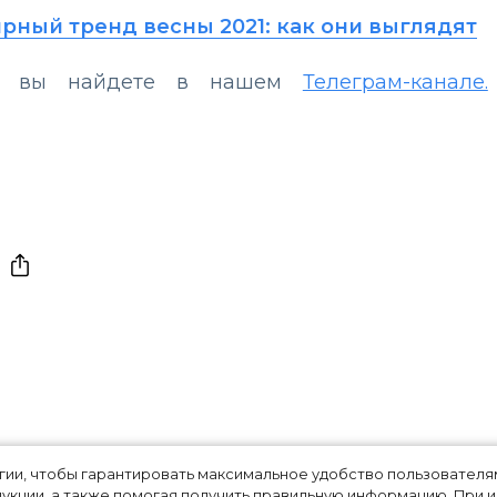
рный тренд весны 2021: как они выглядят
ды вы найдете в нашем
Телеграм-канале.
 Томми Кэш
огии, чтобы гарантировать максимальное удобство пользовате
укции, а также помогая получить правильную информацию. При 