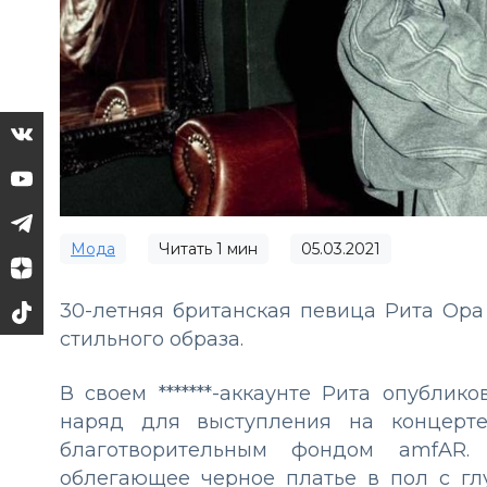
Мода
Читать
1
мин
05.03.2021
30-летняя британская певица Рита Ор
стильного образа.
В своем *******-аккаунте Рита опублик
наряд для выступления на концерте
благотворительным фондом amfAR.
облегающее черное платье в пол с гл