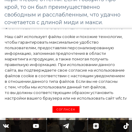
крой, то он был преимущественно
свободным и расслабленным, что удачно
сочетается с длиной миди и макси.
Ассиметричные элементы, которые можно
Наш сайт использует файлы cookie и похожие технологии,
было увидеть на изделиях, образцовая
чтобы гарантировать максимальное удобство
драпировка, деликатные вкрапления в
пользователям, предоставляя персонализированную
виде цветов и гармонично вписанные
информацию, запоминая предпочтения в области
маркетинга и продукции, а также помогая получить
акценты, напоминающие колосья
правильную информацию. При использовании данного
пшеницы, выступили отличным
сайта, вы подтверждаете свое согласие на использование
завершающим штрихом.
файлов cookie в соответствии с настоящим уведомлением
в отношении данного типа файлов. Если вы не согласны
с тем, чтобы мы использовали данный тип файлов,
то вы должны соответствующим образом установить
настройки вашего браузера или не использовать сайт wfc.tv
СОГЛАСЕН