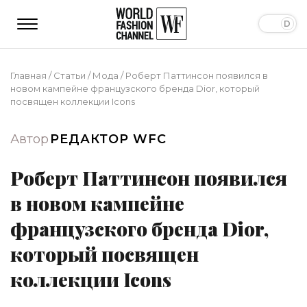
Главная
/
Статьи
/
Мода
/
Роберт Паттинсон появился в
новом кампейне французского бренда Dior, который
посвящен коллекции Icons
Автор
РЕДАКТОР WFC
Роберт Паттинсон появился
в новом кампейне
французского бренда Dior,
который посвящен
коллекции Icons