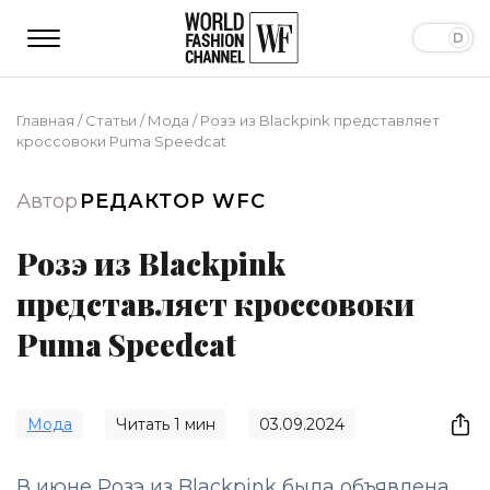
Главная
/
Статьи
/
Мода
/
Розэ из Blackpink представляет
кроссовоки Puma Speedcat
Автор
РЕДАКТОР WFC
Розэ из Blackpink
представляет кроссовоки
Puma Speedcat
Мода
Читать
1
мин
03.09.2024
В июне Розэ из Blackpink была объявлена