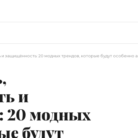
 и защищённость: 20 модных трендов, которые будут особенно а
,
ть и
 20 модных
ые будут