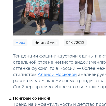
Мода
Читать
3
мин
04.07.2022
Тенденции фэшн-индустрии едины и акту
отдельной стране немного видоизменяют
оттенке фуксия, то в России — более неж
стилистом
Алёной Носковой
анализируем
рассказываем, как мировые тренды отраз
Спойлер: красиво. И кое-что своё тоже п
Поиграй со мной!
Тренд на инфантильность и детство про