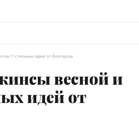
етом: 7 стильных идей от блогеров
джинсы весной и
ных идей от