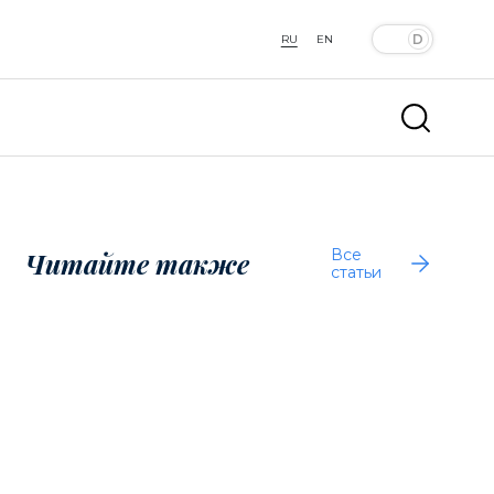
RU
EN
Все
Читайте также
статьи