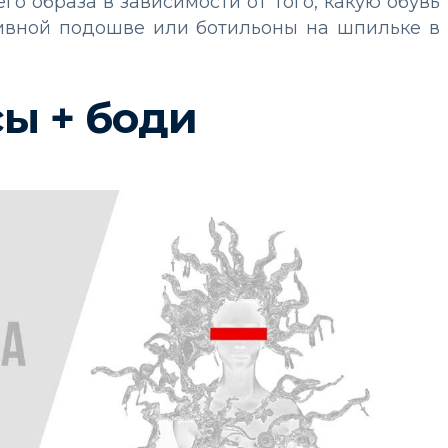
го образа в зависимости от того, какую обувь
сивной подошве или ботильоны на шпильке в
ы + боди