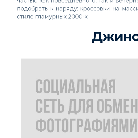
частью как повседневного, так и вечерне
подобрать к наряду: кроссовки на мас
стиле гламурных 2000-х.
Джинс