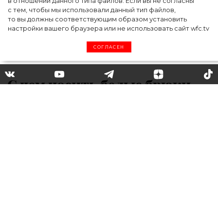
в отношении данного типа файлов. Если вы не согласны
с тем, чтобы мы использовали данный тип файлов,
то вы должны соответствующим образом установить
настройки вашего браузера или не использовать сайт wfc.tv
СОГЛАСЕН
С чем носить белые брюки
летом 2020, чтобы
выглядеть круто: учимся на
примере модных блогеров
В парк, на свидание или на работу: ищем
интересные образы с белоснежными
брюками у модных блогеров.