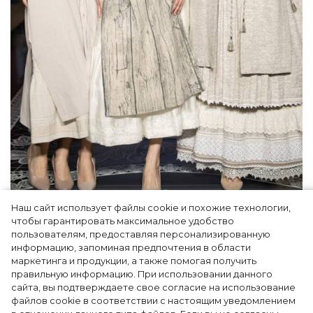
Наш сайт использует файлы cookie и похожие технологии,
Как Ульяновск стал столицей российской
чтобы гарантировать максимальное удобство
моды на два дня — Подиум, байеры и 100
пользователям, предоставляя персонализированную
информацию, запоминая предпочтения в области
млн рублей договорённостей: что
маркетинга и продукции, а также помогая получить
случилось на форуме в Ульяновске
правильную информацию. При использовании данного
сайта, вы подтверждаете свое согласие на использование
файлов cookie в соответствии с настоящим уведомлением