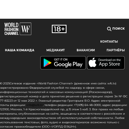
ПОИСК
КОНТАКТЫ
Наш сайт использует файлы cookie и похожие технологии,
НАША КОМАНДА
МЕДИАКИТ
ВАКАНСИИ
ПАРТНЁРЫ
чтобы гарантировать максимальное удобство
пользователям, предоставляя персонализированную
информацию, запоминая предпочтения в области
маркетинга и продукции, а также помогая получить
правильную информацию. При использовании данного
сайта, вы подтверждаете свое согласие на использование
© 2025Сетевое издание «World Fashion Channel» (доменное имя сайта: wfc.tv)
файлов cookie в соответствии с настоящим уведомлением
зарегистрировано Федеральной службой по надзору в сфере связи,
информационных технологий и массовых коммуникаций (Роскомнадзор),
в отношении данного типа файлов. Если вы не согласны
регистрационный номер и дата принятия решения о регистрации: серия Эл № ФС
с тем, чтобы мы использовали данный тип файлов,
77-83223 от 12 мая 2022 г. Главный редактор Григорьев В.О. Адрес электронной
то вы должны соответствующим образом установить
почты редакции:
info@wfc.tv
, телефон редакции: +7(495) 64-48-0000, адрес редакции:
123100, Москва, 1-й Красногвардейский пр., д.15 этаж 5 каб. 3. Все права на любые
настройки вашего браузера или не использовать сайт wfc.tv
материалы, опубликованные на сайте, защищены в соответствии с российским и
международным законодательством об интеллектуальной собственности. Любое
СОГЛАСЕН
использование текстовых, фото, аудио и видеоматериалов возможно только с
согласия правообладателя (ООО «УОРЛД ФЭШН»).