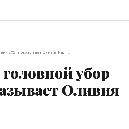
ени 2021: показывает Оливия Калпо
головной убор
казывает Оливия