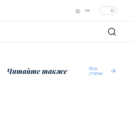
RU
EN
Все
Читайте также
статьи