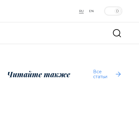
RU
EN
Все
Читайте также
статьи