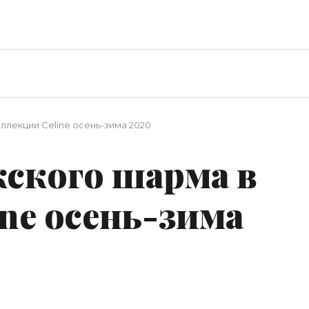
ллекции Celine осень-зима 2020
ского шарма в
ne осень-зима