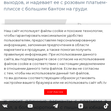
выходов, и надевает ее с розовым платьем-
плиссе с большим бантом на груди.
Наш сайт использует файлы cookie и похожие технологии,
чтобы гарантировать максимальное удобство
пользователям, предоставляя персонализированную
информацию, запоминая предпочтения в области
маркетинга и продукции, а также помогая получить
правильную информацию. При использовании данного
сайта, вы подтверждаете свое согласие на использование
файлов cookie в соответствии с настоящим уведомлением
в отношении данного типа файлов. Если вы не согласны
с тем, чтобы мы использовали данный тип файлов,
то вы должны соответствующим образом установить
Блогер и предпринимательница Оливия
настройки вашего браузера или не использовать сайт wfc.tv
Палермо тоже считает кейпы незаменимой
СОГЛАСЕН
вещью в гардеробе современной девушки
и носит длинные варианты с платьями в
пол, а более короткие
–
с пышными юбками