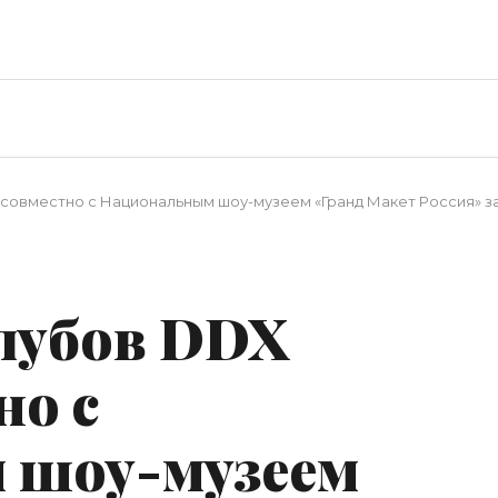
s совместно с Национальным шоу-музеем «Гранд Макет Россия» з
лубов DDX
но с
 шоу-музеем