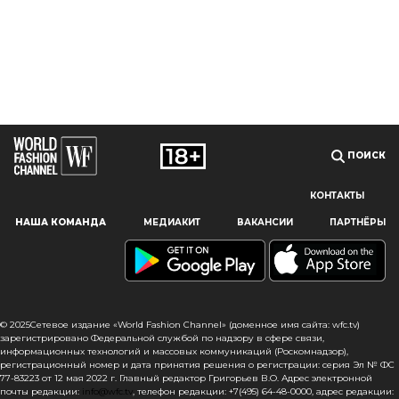
ПОИСК
КОНТАКТЫ
Наш сайт использует файлы cookie и похожие технологии,
НАША КОМАНДА
МЕДИАКИТ
ВАКАНСИИ
ПАРТНЁРЫ
чтобы гарантировать максимальное удобство
пользователям, предоставляя персонализированную
информацию, запоминая предпочтения в области
маркетинга и продукции, а также помогая получить
правильную информацию. При использовании данного
сайта, вы подтверждаете свое согласие на использование
© 2025Сетевое издание «World Fashion Channel» (доменное имя сайта: wfc.tv)
файлов cookie в соответствии с настоящим уведомлением
зарегистрировано Федеральной службой по надзору в сфере связи,
информационных технологий и массовых коммуникаций (Роскомнадзор),
в отношении данного типа файлов. Если вы не согласны
регистрационный номер и дата принятия решения о регистрации: серия Эл № ФС
с тем, чтобы мы использовали данный тип файлов,
77-83223 от 12 мая 2022 г. Главный редактор Григорьев В.О. Адрес электронной
то вы должны соответствующим образом установить
почты редакции:
info@wfc.tv
, телефон редакции: +7(495) 64-48-0000, адрес редакции: