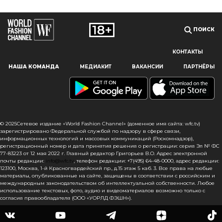
ПОИСК
КОНТАКТЫ
Наш сайт использует файлы cookie и похожие технологии,
НАША КОМАНДА
МЕДИАКИТ
ВАКАНСИИ
ПАРТНЁРЫ
чтобы гарантировать максимальное удобство
пользователям, предоставляя персонализированную
информацию, запоминая предпочтения в области
маркетинга и продукции, а также помогая получить
правильную информацию. При использовании данного
сайта, вы подтверждаете свое согласие на использование
© 2025Сетевое издание «World Fashion Channel» (доменное имя сайта: wfc.tv)
файлов cookie в соответствии с настоящим уведомлением
зарегистрировано Федеральной службой по надзору в сфере связи,
информационных технологий и массовых коммуникаций (Роскомнадзор),
в отношении данного типа файлов. Если вы не согласны
регистрационный номер и дата принятия решения о регистрации: серия Эл № ФС
с тем, чтобы мы использовали данный тип файлов,
77-83223 от 12 мая 2022 г. Главный редактор Григорьев В.О. Адрес электронной
то вы должны соответствующим образом установить
почты редакции:
info@wfc.tv
, телефон редакции: +7(495) 64-48-0000, адрес редакции:
123100, Москва, 1-й Красногвардейский пр., д.15 этаж 5 каб. 3. Все права на любые
настройки вашего браузера или не использовать сайт wfc.tv
материалы, опубликованные на сайте, защищены в соответствии с российским и
международным законодательством об интеллектуальной собственности. Любое
СОГЛАСЕН
использование текстовых, фото, аудио и видеоматериалов возможно только с
согласия правообладателя (ООО «УОРЛД ФЭШН»).