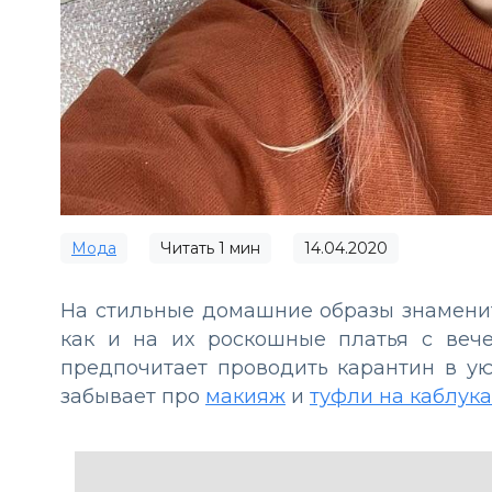
Мода
Читать
1
мин
14.04.2020
На стильные домашние образы знаменит
как и на их роскошные платья с вече
предпочитает проводить карантин в ую
забывает про
макияж
и
туфли на каблука