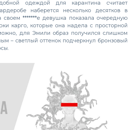
добной одеждой для карантина считает
ардеробе наберется несколько десятков в
 своем *******е девушка показала очередную
ки карго, которые она надела с просторной
можно, для Эмили образ получился слишком
ным – светлый оттенок подчеркнул бронзовый
сы.