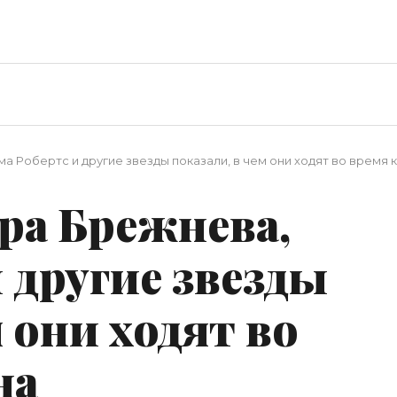
а Робертс и другие звезды показали, в чем они ходят во время 
ра Брежнева,
 другие звезды
 они ходят во
на