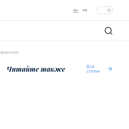
RU
EN
карантина
Все
Читайте также
статьи