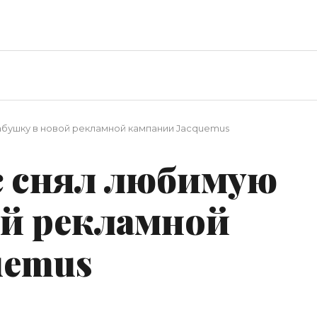
бушку в новой рекламной кампании Jacquemus
 снял любимую
ой рекламной
uemus