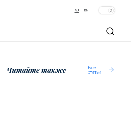
RU
EN
Все
Читайте также
статьи