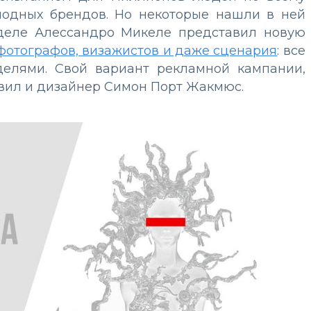
модных брендов. Но некоторые нашли в ней
неделе Алессандро Микеле представил новую
фотографов, визажистов и даже сценария
: все
елями. Свой вариант рекламной кампании,
авил и дизайнер Симон Порт Жакмюс.