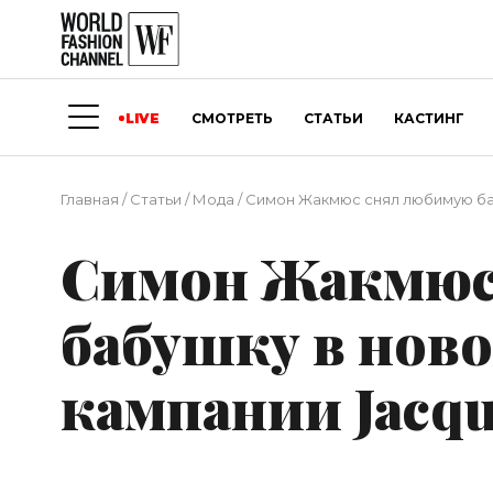
LIVE
СМОТРЕТЬ
СТАТЬИ
КАСТИНГ
Главная
/
Статьи
/
Мода
/
Симон Жакмюс снял любимую ба
Симон Жакмюс
бабушку в нов
кампании Jacq