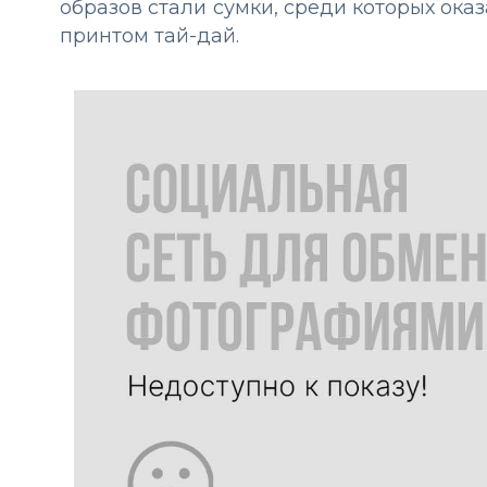
образов стали сумки, среди которых ока
принтом тай-дай.