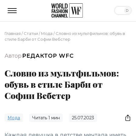
Главная
/
Статьи
/
Мода
/
Словно из мультфильмов: обувь в
стиле Барби от Софии Вебстер
Автор
РЕДАКТОР WFC
Словно из мультфильмов:
обувь в стиле Барби от
Софии Вебстер
Мода
Читать
1
мин
25.07.2023
Каждая девушка в детстве мечтала иметь