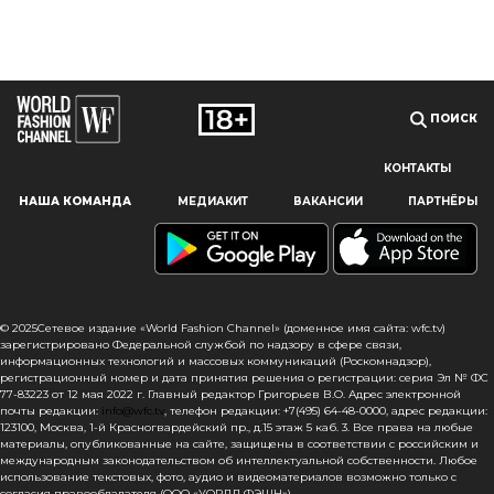
ПОИСК
КОНТАКТЫ
Наш сайт использует файлы cookie и похожие технологии,
НАША КОМАНДА
МЕДИАКИТ
ВАКАНСИИ
ПАРТНЁРЫ
чтобы гарантировать максимальное удобство
пользователям, предоставляя персонализированную
информацию, запоминая предпочтения в области
маркетинга и продукции, а также помогая получить
правильную информацию. При использовании данного
сайта, вы подтверждаете свое согласие на использование
© 2025Сетевое издание «World Fashion Channel» (доменное имя сайта: wfc.tv)
файлов cookie в соответствии с настоящим уведомлением
зарегистрировано Федеральной службой по надзору в сфере связи,
информационных технологий и массовых коммуникаций (Роскомнадзор),
в отношении данного типа файлов. Если вы не согласны
регистрационный номер и дата принятия решения о регистрации: серия Эл № ФС
с тем, чтобы мы использовали данный тип файлов,
77-83223 от 12 мая 2022 г. Главный редактор Григорьев В.О. Адрес электронной
то вы должны соответствующим образом установить
почты редакции:
info@wfc.tv
, телефон редакции: +7(495) 64-48-0000, адрес редакции:
123100, Москва, 1-й Красногвардейский пр., д.15 этаж 5 каб. 3. Все права на любые
настройки вашего браузера или не использовать сайт wfc.tv
материалы, опубликованные на сайте, защищены в соответствии с российским и
международным законодательством об интеллектуальной собственности. Любое
СОГЛАСЕН
использование текстовых, фото, аудио и видеоматериалов возможно только с
согласия правообладателя (ООО «УОРЛД ФЭШН»).