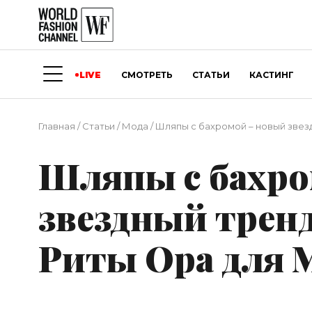
LIVE
СМОТРЕТЬ
СТАТЬИ
КАСТИНГ
Главная
/
Статьи
/
Мода
/
Шляпы с бахромой – новый звезд
Шляпы с бахро
звездный трен
Риты Ора для М