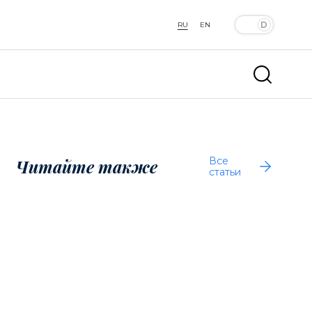
RU
EN
Все
Читайте также
статьи