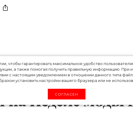
те: как прошел
огии, чтобы гарантировать максимальное удобство пользовате
укции, а также помогая получить правильную информацию. При 
твии с настоящим уведомлением в отношении данного типа файло
и Dries Van Noten
разом установить настройки вашего браузера или не использова
1 на Неделе моды 
СОГЛАСЕН