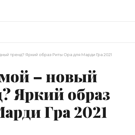
ный тренд? Яркий образ Риты Ора для Марди Гра 2021
мой – новый
д? Яркий образ
арди Гра 2021