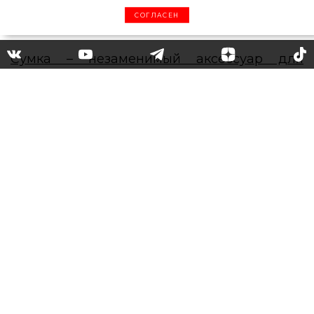
СОГЛАСЕН
Во имя звезды: 5 сумок,
названных в честь
принцессы Дианы, Амаль
Клуни и других
Выбираем модный аксессуар, который
имеет более богатую историю, чем
кажется на первый взгляд.
Сумка – незаменимый аксессуар для
любого образа
: при сборах на вечеринку
или другое торжественное мероприятие