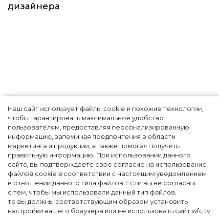
Наш сайт использует файлы cookie и похожие технологии,
Показы для души: как Алтай стал новой
чтобы гарантировать максимальное удобство
точкой на карте российской моды — Там,
пользователям, предоставляя персонализированную
информацию, запоминая предпочтения в области
где вдохновение само находит
маркетинга и продукции, а также помогая получить
дизайнера
правильную информацию. При использовании данного
сайта, вы подтверждаете свое согласие на использование
файлов cookie в соответствии с настоящим уведомлением
в отношении данного типа файлов. Если вы не согласны
с тем, чтобы мы использовали данный тип файлов,
то вы должны соответствующим образом установить
настройки вашего браузера или не использовать сайт wfc.tv