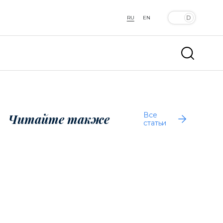
RU
EN
Все
Читайте также
статьи