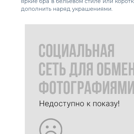
яркие бра в бельевом стиле или коротк
дополнить наряд украшениями.