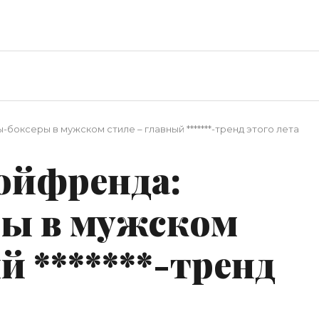
боксеры в мужском стиле – главный *******-тренд этого лета
бойфренда:
ы в мужском
й *******-тренд