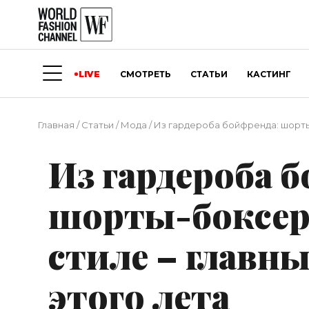
LIVE
СМОТРЕТЬ
СТАТЬИ
КАСТИНГ
Главная
/
Статьи
/
Мода
/
Из гардероба бойфренда: шорты-
Из гардероба 
шорты-боксер
стиле – главны
этого лета