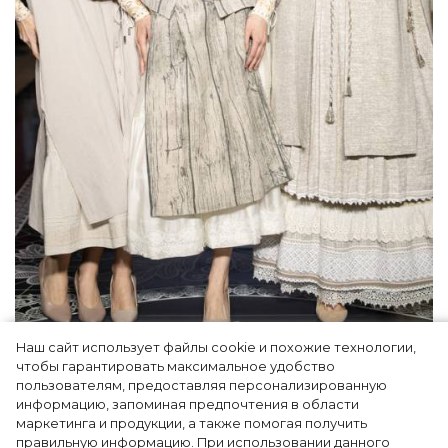
Наш сайт использует файлы cookie и похожие технологии,
Как Ульяновск стал столицей российской
чтобы гарантировать максимальное удобство
моды на два дня — Подиум, байеры и 100
пользователям, предоставляя персонализированную
информацию, запоминая предпочтения в области
млн рублей договорённостей: что
маркетинга и продукции, а также помогая получить
случилось на форуме в Ульяновске
правильную информацию. При использовании данного