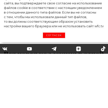
сайта, вы подтверждаете свое согласие на использование
файлов cookie в соответствии с настоящим уведомлением
в отношении данного типа файлов. Если вы не согласны
с тем, чтобы мы использовали данный тип файлов,
то вы должны соответствующим образом установить
настройки вашего браузера или не использовать сайт wfc.tv
СОГЛАСЕН
Вся новая коллекция в одной
коробке: Джонатан Андерсон
провел презентацию в
необычном формате
Креативный директор Loewe Джонатан
Андерсон представил новую мужскую