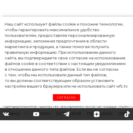
Наш сайт использует файлы cookie и похожие технологии,
Показы для души: как Алтай стал новой
чтобы гарантировать максимальное удобство
точкой на карте российской моды — Там,
пользователям, предоставляя персонализированную
информацию, запоминая предпочтения в области
где вдохновение само находит
маркетинга и продукции, а также помогая получить
дизайнера
правильную информацию. При использовании данного
сайта, вы подтверждаете свое согласие на использование
файлов cookie в соответствии с настоящим уведомлением
в отношении данного типа файлов. Если вы не согласны
с тем, чтобы мы использовали данный тип файлов,
то вы должны соответствующим образом установить
настройки вашего браузера или не использовать сайт wfc.tv
СОГЛАСЕН
Эпоха ар-деко и китайские
мотивы: в Шанхае прошел