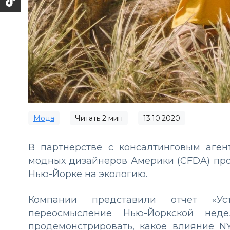
Мода
Читать
2
мин
13.10.2020
В партнерстве с консалтинговым агент
модных дизайнеров Америки (CFDA) пр
Нью-Йорке на экологию.
Компании представили отчет «Уст
переосмысление Нью-Йоркской нед
продемонстрировать, какое влияние 