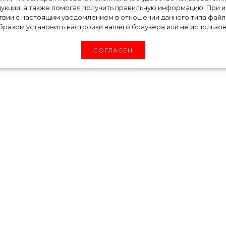
бувь сезона:
укции, а также помогая получить правильную информацию. При 
ги – тренд осени
твии с настоящим уведомлением в отношении данного типа файло
разом установить настройки вашего браузера или не использова
СОГЛАСЕН
стильных наездниц и носим сапоги для верхо
 спорту, но и в повседневной жизни с брюка