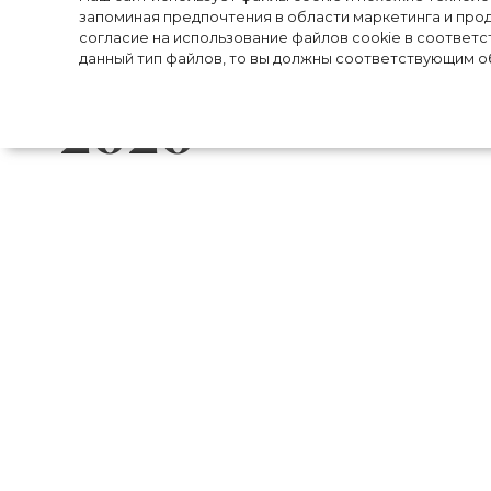
Самая модная о
запоминая предпочтения в области маркетинга и прод
жокейские сапо
согласие на использование файлов cookie в соответс
данный тип файлов, то вы должны соответствующим об
2020
Этой осенью превращаемся в смелых и 
езды не только на занятиях по конному
юбками и широкими джинсами.