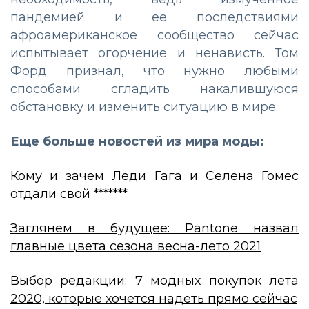
пандемией
и
ее
последствиями
афроамериканское
сообщество
сейчас
испытывает
огорчение
и
ненависть
.
Том
Форд
признал
,
что
нужно
любыми
способами
сгладить
накалившуюся
обстановку
и
изменить
ситуацию
в
мире
.
Еще больше новостей из мира моды:
Кому и зачем Леди Гага и Селена Гомес
отдали свой *******
Заглянем в будущее: Pantone назвал
главные цвета сезона весна-лето 2021
Выбор редакции: 7 модных покупок лета
2020, которые хочется надеть прямо сейчас