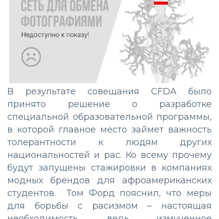
В
результате
совещания
CFDA
было
принято
решение
о
разработке
специальной
образовательной
программы
,
в
которой
главное
место
займет
важность
толерантности
к
людям
других
национальностей
и
рас
.
Ко
всему
прочему
будут
запущены
стажировки
в
компаниях
модных
брендов
для
афроамериканских
студентов
.
Том
Форд
пояснил
,
что
меры
для
борьбы
с
расизмом
–
настоящая
необходимость
,
ведь
измученное