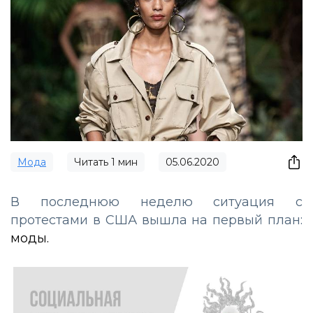
Мода
Читать
1
мин
05.06.2020
В
последнюю
неделю
ситуация
с
протестами
в
США
вышла
на
первый
план
:
моды
.