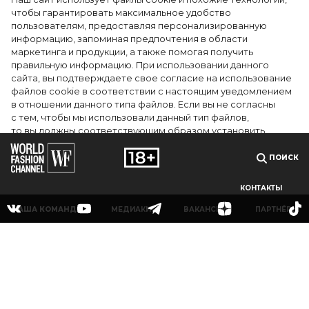
Показы для души: как Алтай стал новой
чтобы гарантировать максимальное удобство
точкой на карте российской моды —
пользователям, предоставляя персонализированную
информацию, запоминая предпочтения в области
Там, где вдохновение само находит
маркетинга и продукции, а также помогая получить
дизайнера
правильную информацию. При использовании данного
сайта, вы подтверждаете свое согласие на использование
файлов cookie в соответствии с настоящим уведомлением
в отношении данного типа файлов. Если вы не согласны
с тем, чтобы мы использовали данный тип файлов,
то вы должны соответствующим образом установить
настройки вашего браузера или не использовать сайт wfc.tv
ПОИСК
СОГЛАСЕН
КОНТАКТЫ
НАША КОМАНДА
МЕДИАКИТ
ВАКАНСИИ
ПАРТНЁРЫ
© 2025Сетевое издание «World Fashion Channel» (доменное имя сайта: wfc.tv)
зарегистрировано Федеральной службой по надзору в сфере связи,