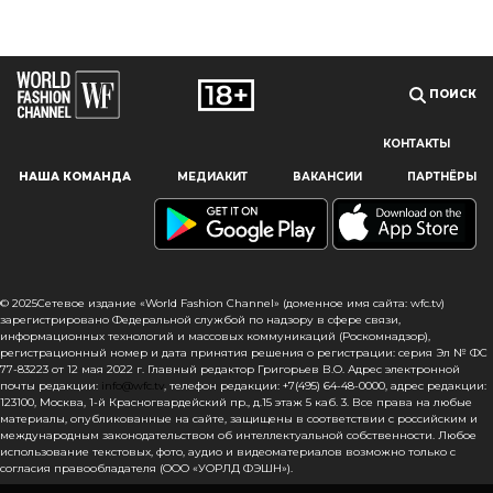
ПОИСК
КОНТАКТЫ
Наш сайт использует файлы cookie и похожие технологии,
НАША КОМАНДА
МЕДИАКИТ
ВАКАНСИИ
ПАРТНЁРЫ
чтобы гарантировать максимальное удобство
пользователям, предоставляя персонализированную
информацию, запоминая предпочтения в области
маркетинга и продукции, а также помогая получить
правильную информацию. При использовании данного
сайта, вы подтверждаете свое согласие на использование
© 2025Сетевое издание «World Fashion Channel» (доменное имя сайта: wfc.tv)
файлов cookie в соответствии с настоящим уведомлением
зарегистрировано Федеральной службой по надзору в сфере связи,
информационных технологий и массовых коммуникаций (Роскомнадзор),
в отношении данного типа файлов. Если вы не согласны
регистрационный номер и дата принятия решения о регистрации: серия Эл № ФС
с тем, чтобы мы использовали данный тип файлов,
77-83223 от 12 мая 2022 г. Главный редактор Григорьев В.О. Адрес электронной
то вы должны соответствующим образом установить
почты редакции:
info@wfc.tv
, телефон редакции: +7(495) 64-48-0000, адрес редакции:
123100, Москва, 1-й Красногвардейский пр., д.15 этаж 5 каб. 3. Все права на любые
настройки вашего браузера или не использовать сайт wfc.tv
материалы, опубликованные на сайте, защищены в соответствии с российским и
международным законодательством об интеллектуальной собственности. Любое
СОГЛАСЕН
использование текстовых, фото, аудио и видеоматериалов возможно только с
согласия правообладателя (ООО «УОРЛД ФЭШН»).