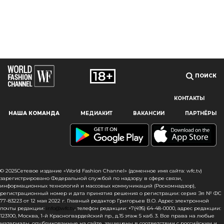
ПОИСК
КОНТАКТЫ
Наш сайт использует файлы cookie и похожие технологии,
НАША КОМАНДА
МЕДИАКИТ
ВАКАНСИИ
ПАРТНЁРЫ
чтобы гарантировать максимальное удобство
пользователям, предоставляя персонализированную
информацию, запоминая предпочтения в области
маркетинга и продукции, а также помогая получить
правильную информацию. При использовании данного
сайта, вы подтверждаете свое согласие на использование
© 2025Сетевое издание «World Fashion Channel» (доменное имя сайта: wfc.tv)
файлов cookie в соответствии с настоящим уведомлением
зарегистрировано Федеральной службой по надзору в сфере связи,
информационных технологий и массовых коммуникаций (Роскомнадзор),
в отношении данного типа файлов. Если вы не согласны
регистрационный номер и дата принятия решения о регистрации: серия Эл № ФС
с тем, чтобы мы использовали данный тип файлов,
77-83223 от 12 мая 2022 г. Главный редактор Григорьев В.О. Адрес электронной
то вы должны соответствующим образом установить
почты редакции:
info@wfc.tv
, телефон редакции: +7(495) 64-48-0000, адрес редакции:
123100, Москва, 1-й Красногвардейский пр., д.15 этаж 5 каб. 3. Все права на любые
настройки вашего браузера или не использовать сайт wfc.tv
материалы, опубликованные на сайте, защищены в соответствии с российским и