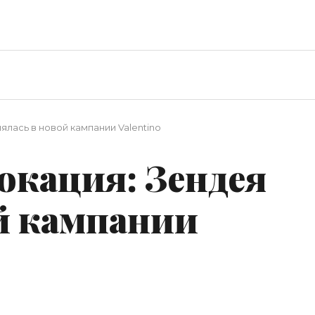
ялась в новой кампании Valentino
окация: Зендея
ой кампании