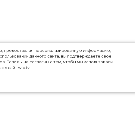
лям, предоставляя персонализированную информацию,
использовании данного сайта, вы подтверждаете свое
в. Если вы не согласны с тем, чтобы мы использовали
и
ть сайт wfc.tv
на,
ала
зда