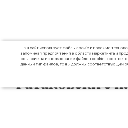
Невероятно тро
Наш сайт использует файлы cookie и похожие технол
запоминая предпочтения в области маркетинга и прод
согласие на использование файлов cookie в соответс
означает ново
данный тип файлов, то вы должны соответствующим об
Ратаковски с н
В начале марта супермодель Эмили Ра
которого вместе со своим супругом п
Сильвестр. Спустя пару дней после это