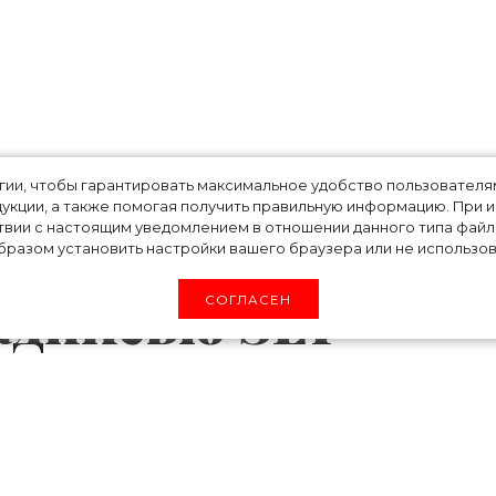
гательно: что
огии, чтобы гарантировать максимальное удобство пользовате
укции, а также помогая получить правильную информацию. При 
твии с настоящим уведомлением в отношении данного типа файло
е украшение Эмил
разом установить настройки вашего браузера или не использова
адписью SLY
СОГЛАСЕН
таковски впервые стала мамой и родила сы
родюсером Себастьяном Бир-Макклардом назв
го радостного события в подарок от мужа зве