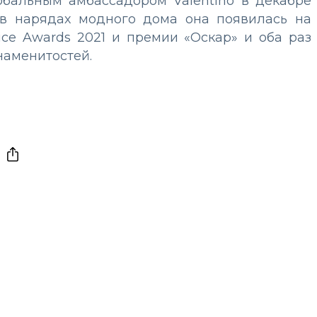
обальным амбассадором Valentino в декабре
 в нарядах модного дома она появилась на
oice Awards 2021 и премии «Оскар» и оба раз
наменитостей.