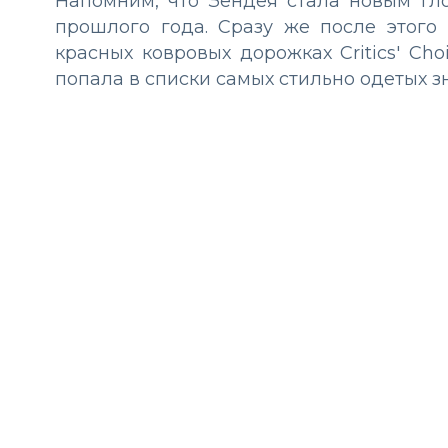
Напомним, что Зендея стала новым гл
прошлого года. Сразу же после этого
красных ковровых дорожках Critics' Ch
попала в списки самых стильно одетых з