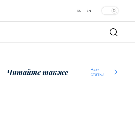
RU
EN
Все
Читайте также
статьи