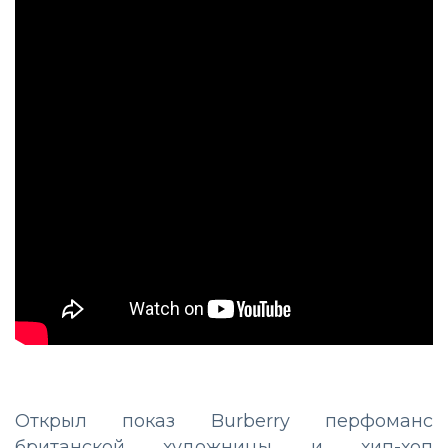
Открыл показ Burberry перфоманс
британской художницы и хип-хоп