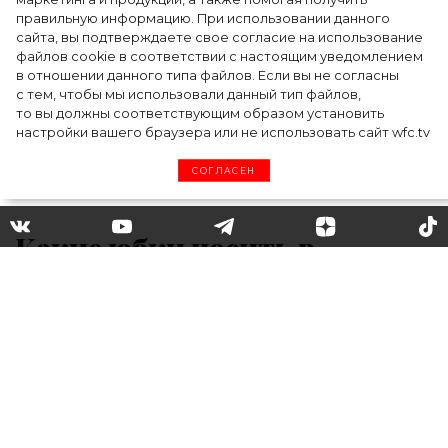
случилось на форуме в Ульяновске
правильную информацию. При использовании данного
сайта, вы подтверждаете свое согласие на использование
файлов cookie в соответствии с настоящим уведомлением
в отношении данного типа файлов. Если вы не согласны
с тем, чтобы мы использовали данный тип файлов,
то вы должны соответствующим образом установить
настройки вашего браузера или не использовать сайт wfc.tv
СОГЛАСЕН
Какие юбки носить в
холодную погоду: твид, кожа,
трикотаж и другие тренды
сезона
Минус на термометре – не повод