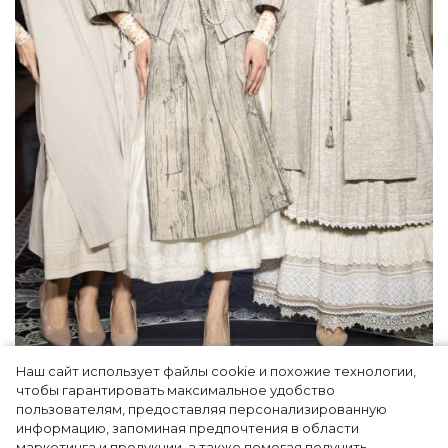
Наш сайт использует файлы cookie и похожие технологии,
Как Ульяновск стал столицей российской
чтобы гарантировать максимальное удобство
моды на два дня — Подиум, байеры и 100
пользователям, предоставляя персонализированную
информацию, запоминая предпочтения в области
млн рублей договорённостей: что
маркетинга и продукции, а также помогая получить