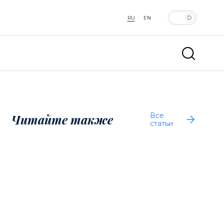
RU
EN
Все
Читайте также
статьи