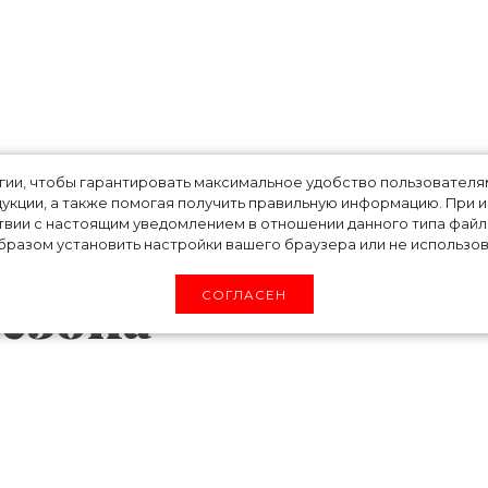
ujita — самая
огии, чтобы гарантировать максимальное удобство пользовате
укции, а также помогая получить правильную информацию. При 
твии с настоящим уведомлением в отношении данного типа файло
я коллаборация
разом установить настройки вашего браузера или не использова
езона
СОГЛАСЕН
а, коллекция LOEWE представляет
дией Suna Fujita из Киото.