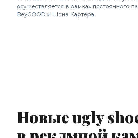
осуществляется в рамках постоянного па
BeyGOOD и Шона Картера.
Новые ugly sho
в реклмной ка