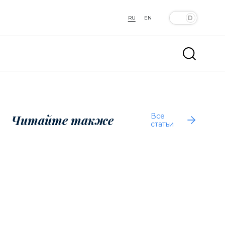
RU
EN
Все
Читайте также
статьи