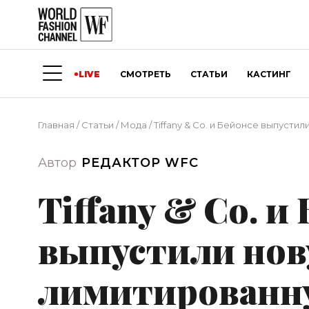
LIVE
СМОТРЕТЬ
СТАТЬИ
КАСТИНГ
Главная
/
Статьи
/
Мода
/
Tiffany & Co. и Бейонсе выпуст
Автор
РЕДАКТОР WFC
Tiffany & Co. и
выпустили но
лимитированн