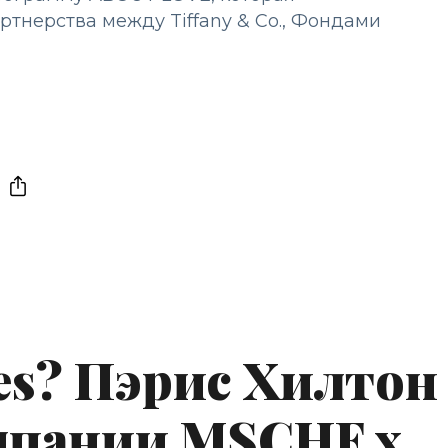
ртнерства между Tiffany & Co., Фондами
es? Пэрис Хилтон
мпании MSCHF x