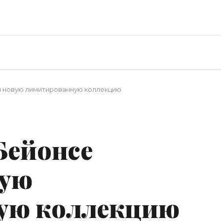
или новую лимитированную коллекцию
 Бейонсе
вую
ую коллекцию