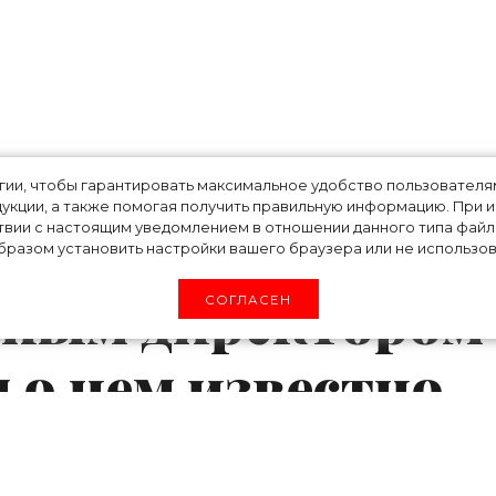
йнер, но и
огии, чтобы гарантировать максимальное удобство пользовате
укции, а также помогая получить правильную информацию. При 
твии с настоящим уведомлением в отношении данного типа файло
 был назначен
разом установить настройки вашего браузера или не использова
вным директором
СОГЛАСЕН
м о нем известно