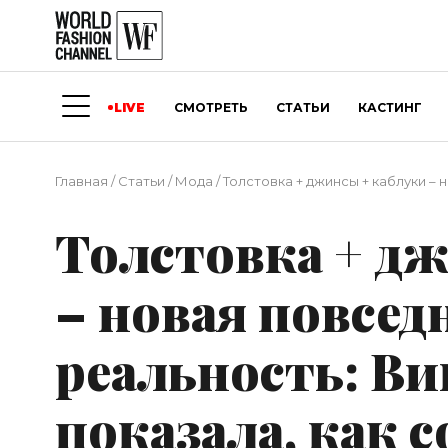
LIVE
СМОТРЕТЬ
СТАТЬИ
КАСТИНГ
Главная
/
Статьи
/
Мода
/
Толстовка + джинсы + каблуки – 
Толстовка + д
– новая повсед
реальность: В
показала, как 