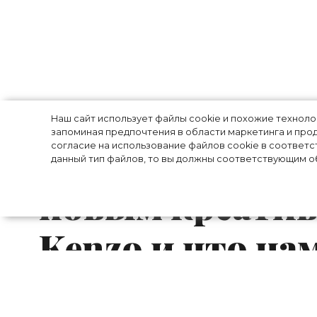
Не только диза
Наш сайт использует файлы cookie и похожие технол
запоминая предпочтения в области маркетинга и прод
согласие на использование файлов cookie в соответс
музыкант: кто
данный тип файлов, то вы должны соответствующим об
новым креати
Kenzo и что на