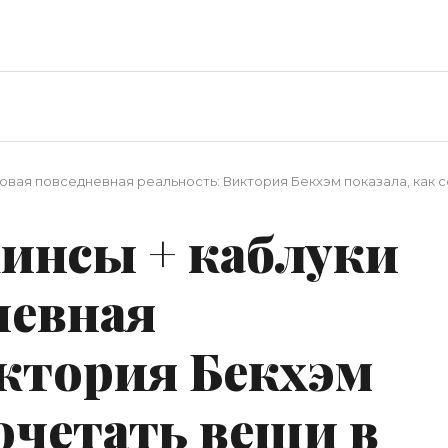
новая повседневная реальность: Виктория Бекхэм показала, как 
жинсы + каблуки
невная
иктория Бекхэм
сочетать вещи в