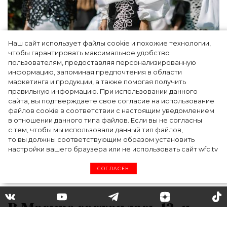
Наш сайт использует файлы cookie и похожие технологии,
Показы для души: как Алтай стал новой
чтобы гарантировать максимальное удобство
точкой на карте российской моды — Там,
пользователям, предоставляя персонализированную
информацию, запоминая предпочтения в области
где вдохновение само находит
маркетинга и продукции, а также помогая получить
дизайнера
правильную информацию. При использовании данного
сайта, вы подтверждаете свое согласие на использование
файлов cookie в соответствии с настоящим уведомлением
в отношении данного типа файлов. Если вы не согласны
с тем, чтобы мы использовали данный тип файлов,
то вы должны соответствующим образом установить
настройки вашего браузера или не использовать сайт wfc.tv
СОГЛАСЕН
В Москве состоялась 12-я
церемония вручения наград