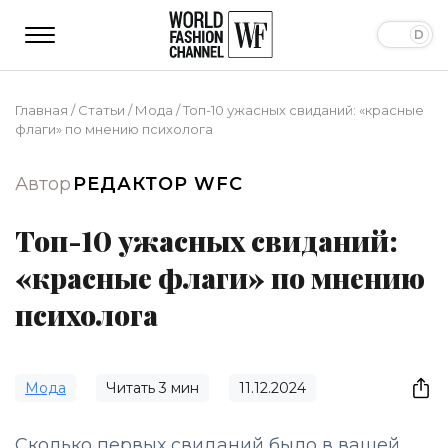
Главная
/
Статьи
/
Мода
/
Топ-10 ужасных свиданий: «красные
флаги» по мнению психолога
Автор
РЕДАКТОР WFC
Топ-10 ужасных свиданий:
«красные флаги» по мнению
психолога
Мода
Читать
3
мин
11.12.2024
Сколько первых свиданий было в вашей