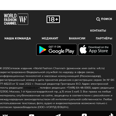
ПОИСК
КОНТАКТЫ
Наш сайт использует файлы cookie и похожие технологии,
НАША КОМАНДА
МЕДИАКИТ
ВАКАНСИИ
ПАРТНЁРЫ
чтобы гарантировать максимальное удобство
пользователям, предоставляя персонализированную
информацию, запоминая предпочтения в области
маркетинга и продукции, а также помогая получить
правильную информацию. При использовании данного
сайта, вы подтверждаете свое согласие на использование
© 2025Сетевое издание «World Fashion Channel» (доменное имя сайта: wfc.tv)
файлов cookie в соответствии с настоящим уведомлением
зарегистрировано Федеральной службой по надзору в сфере связи,
информационных технологий и массовых коммуникаций (Роскомнадзор),
в отношении данного типа файлов. Если вы не согласны
регистрационный номер и дата принятия решения о регистрации: серия Эл № ФС
с тем, чтобы мы использовали данный тип файлов,
77-83223 от 12 мая 2022 г. Главный редактор Григорьев В.О. Адрес электронной
то вы должны соответствующим образом установить
почты редакции:
info@wfc.tv
, телефон редакции: +7(495) 64-48-0000, адрес редакции:
123100, Москва, 1-й Красногвардейский пр., д.15 этаж 5 каб. 3. Все права на любые
настройки вашего браузера или не использовать сайт wfc.tv
материалы, опубликованные на сайте, защищены в соответствии с российским и
международным законодательством об интеллектуальной собственности. Любое
СОГЛАСЕН
использование текстовых, фото, аудио и видеоматериалов возможно только с
согласия правообладателя (ООО «УОРЛД ФЭШН»).