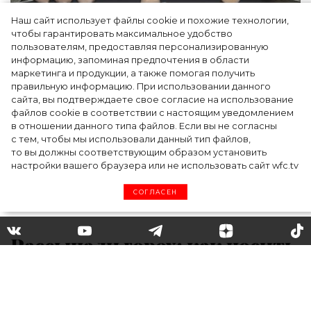
Наш сайт использует файлы cookie и похожие технологии,
Как Ульяновск стал столицей российской
чтобы гарантировать максимальное удобство
моды на два дня — Подиум, байеры и 100
пользователям, предоставляя персонализированную
информацию, запоминая предпочтения в области
млн рублей договорённостей: что
маркетинга и продукции, а также помогая получить
случилось на форуме в Ульяновске
правильную информацию. При использовании данного
сайта, вы подтверждаете свое согласие на использование
файлов cookie в соответствии с настоящим уведомлением
в отношении данного типа файлов. Если вы не согласны
с тем, чтобы мы использовали данный тип файлов,
то вы должны соответствующим образом установить
настройки вашего браузера или не использовать сайт wfc.tv
СОГЛАСЕН
Рассыпали горох: как носить
главный принт весны 2020