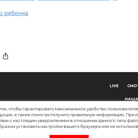
о ребенка
LIVE
СМО
НАША
огии, чтобы гарантировать максимальное удобство пользовате
укции, а также помогая получить правильную информацию. При 
твии с настоящим уведомлением в отношении данного типа файло
разом установить настройки вашего браузера или не использова
tv) зарегистрировано Федеральной службой по надзору в сфере связи, информацион