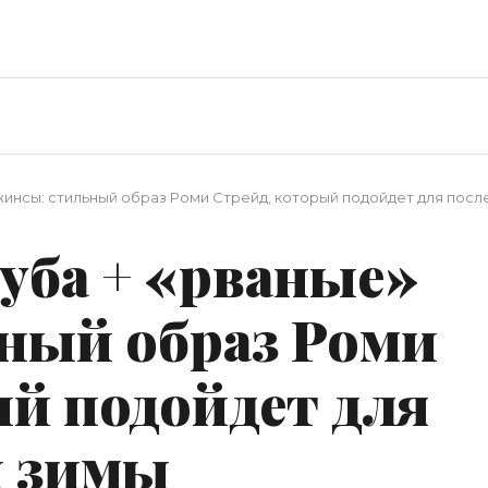
жинсы: стильный образ Роми Стрейд, который подойдет для посл
уба + «рваные»
ный образ Роми
ый подойдет для
й зимы