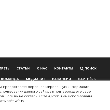
ТРЕТЬ
СТАТЬИ
О НАС
КОНТАКТЫ
ПОИСК
 КОМАНДА
МЕДИАКИТ
ВАКАНСИИ
ПАРТНЁРЫ
лям, предоставляя персонализированную информацию,
использовании данного сайта, вы подтверждаете свое
в. Если вы не согласны с тем, чтобы мы использовали
ть сайт wfc.tv
ных технологий и массовых коммуникаций (Роскомнадзор),