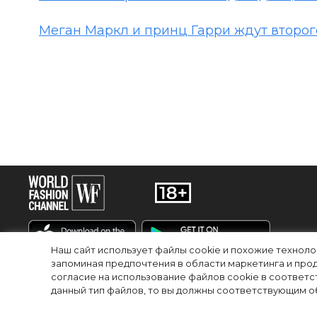
Меган Маркл и принц Гарри ждут второг
Наш сайт использует файлы cookie и похожие технол
запоминая предпочтения в области маркетинга и прод
согласие на использование файлов cookie в соответс
RU
EN
данный тип файлов, то вы должны соответствующим об
© 2025Сетевое издание «World Fashion Channel» (доменное имя сайта: wfc.