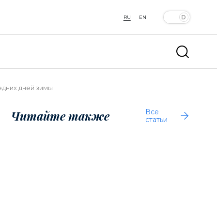
RU
EN
едних дней зимы
Все
Читайте также
статьи