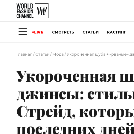
LIVE
СМОТРЕТЬ
СТАТЬИ
КАСТИНГ
Главная
/
Статьи
/
Мода
/
Укороченная шуба + «рваные» д
Укороченная ш
джинсы: стиль
Стрейд, котор
последних дне