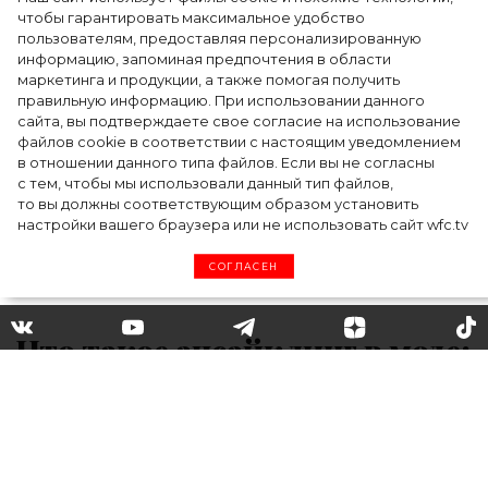
Как Ульяновск стал столицей российской
чтобы гарантировать максимальное удобство
моды на два дня — Подиум, байеры и 100
пользователям, предоставляя персонализированную
информацию, запоминая предпочтения в области
млн рублей договорённостей: что
маркетинга и продукции, а также помогая получить
случилось на форуме в Ульяновске
правильную информацию. При использовании данного
сайта, вы подтверждаете свое согласие на использование
файлов cookie в соответствии с настоящим уведомлением
в отношении данного типа файлов. Если вы не согласны
с тем, чтобы мы использовали данный тип файлов,
то вы должны соответствующим образом установить
настройки вашего браузера или не использовать сайт wfc.tv
СОГЛАСЕН
Что такое апсайклинг в моде:
5 брендов, которые
поддерживают этот тренд на
экологичность