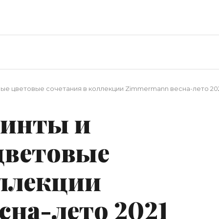
ые цветовые сочетания в коллекции Zimmermann весна-лето 20
ринты и
цветовые
оллекции
сна-лето 2021