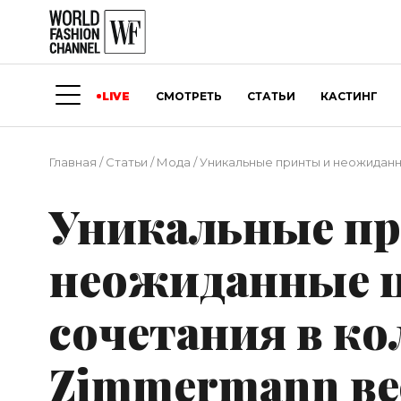
LIVE
СМОТРЕТЬ
СТАТЬИ
КАСТИНГ
Главная
/
Статьи
/
Мода
/
Уникальные принты и неожиданн
Уникальные п
неожиданные 
сочетания в к
Zimmermann ве