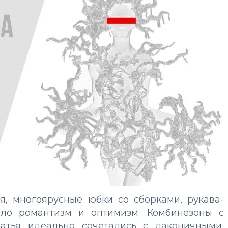
я, многоярусные юбки со сборками, рукава-
ало романтизм и оптимизм. Комбинезоны с
атья идеально сочетались с лаконичными,