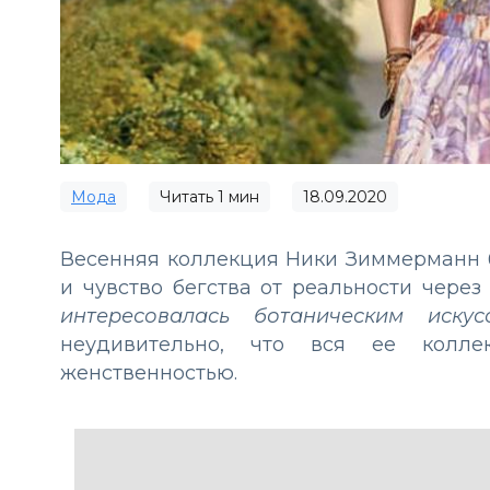
Мода
Читать
1
мин
18.09.2020
Весенняя коллекция Ники Зиммерманн б
и чувство бегства от реальности чере
интересовалась ботаническим искусс
неудивительно, что вся ее колле
женственностью.